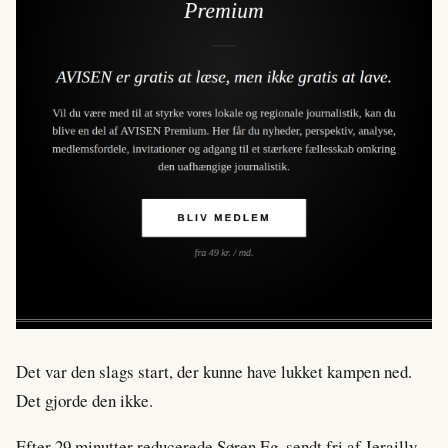
Det var den slags start, der kunne have lukket kampen ned.
Det gjorde den ikke.
Efter 29 minutter reducerede Søren Eg, sendt fri af Jerailly