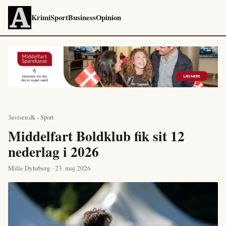
Krimi
Sport
Business
Opinion
3avisen.dk
›
Sport
Middelfart Boldklub fik sit 12
nederlag i 2026
Mille Dyhrberg · 23. maj 2026