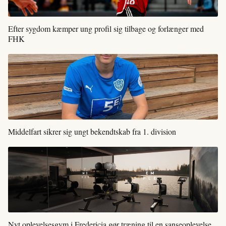
Efter sygdom kæmper ung profil sig tilbage og forlænger med
FHK
Middelfart sikrer sig ungt bekendtskab fra 1. division
Nyt oplevelsesgym i Fredericia gør træning til en sanseoplevelse