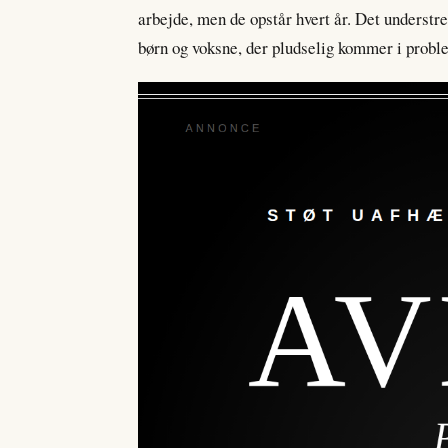
arbejde, men de opstår hvert år. Det understreg
børn og voksne, der pludselig kommer i probl