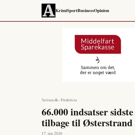
Krimi
Sport
Business
Opinion
3avisen.dk
›
Fredericia
66.000 indsatser sidst
tilbage til Østerstrand
17. jun 2026