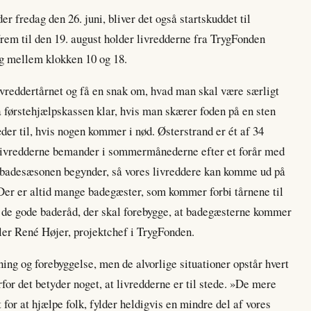
 fredag den 26. juni, bliver det også startskuddet til
rem til den 19. august holder livredderne fra TrygFonden
g mellem klokken 10 og 18.
ivreddertårnet og få en snak om, hvad man skal være særligt
førstehjælpskassen klar, hvis man skærer foden på en sten
der til, hvis nogen kommer i nød. Østerstrand er ét af 34
 livredderne bemander i sommermånederne efter et forår med
 at badesæsonen begynder, så vores livreddere kan komme ud på
 Der er altid mange badegæster, som kommer forbi tårnene til
f de gode baderåd, der skal forebygge, at badegæsterne kommer
æller René Højer, projektchef i TrygFonden.
ing og forebyggelse, men de alvorlige situationer opstår hvert
rfor det betyder noget, at livredderne er til stede. »De mere
t for at hjælpe folk, fylder heldigvis en mindre del af vores