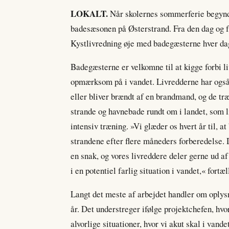
LOKALT.
Når skolernes sommerferie begynder
badesæsonen på Østerstrand. Fra den dag og f
Kystlivredning øje med badegæsterne hver da
Badegæsterne er velkomne til at kigge forbi l
opmærksom på i vandet. Livredderne har også 
eller bliver brændt af en brandmand, og de træ
strande og havnebade rundt om i landet, som
intensiv træning. »Vi glæder os hvert år til,
strandene efter flere måneders forberedelse.
en snak, og vores livreddere deler gerne ud a
i en potentiel farlig situation i vandet,« fort
Langt det meste af arbejdet handler om oplysn
år. Det understreger ifølge projektchefen, hvo
alvorlige situationer, hvor vi akut skal i vande