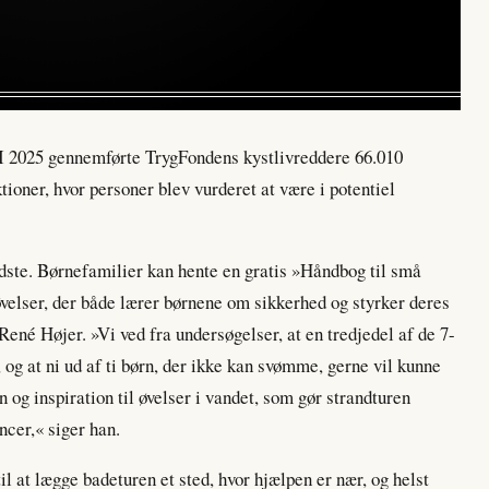
. I 2025 gennemførte TrygFondens kystlivreddere 66.010
tioner, hvor personer blev vurderet at være i potentiel
ndste. Børnefamilier kan hente en gratis »Håndbog til små
øvelser, der både lærer børnene om sikkerhed og styrker deres
né Højer. »Vi ved fra undersøgelser, at en tredjedel af de 7-
g at ni ud af ti børn, der ikke kan svømme, gerne vil kunne
n og inspiration til øvelser i vandet, som gør strandturen
cer,« siger han.
l at lægge badeturen et sted, hvor hjælpen er nær, og helst