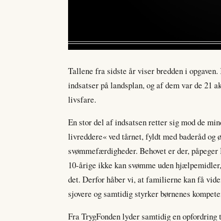
Tallene fra sidste år viser bredden i opgaven
indsatser på landsplan, og af dem var de 21 ak
livsfare.
En stor del af indsatsen retter sig mod de mi
livreddere« ved tårnet, fyldt med baderåd og 
svømmefærdigheder. Behovet er der, påpeger Re
10-årige ikke kan svømme uden hjælpemidler, o
det. Derfor håber vi, at familierne kan få vide
sjovere og samtidig styrker børnenes kompeten
Fra TrygFonden lyder samtidig en opfordring ti