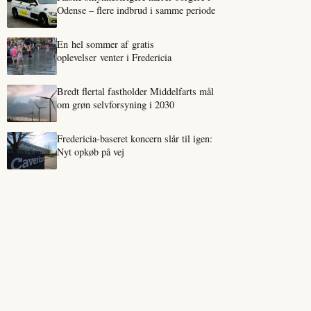
Odense – flere indbrud i samme periode
En hel sommer af gratis
oplevelser venter i Fredericia
Bredt flertal fastholder Middelfarts mål
om grøn selvforsyning i 2030
Fredericia-baseret koncern slår til igen:
Nyt opkøb på vej