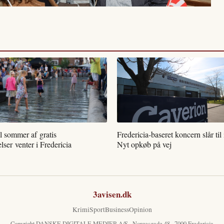
l sommer af gratis
Fredericia-baseret koncern slår til
lser venter i Fredericia
Nyt opkøb på vej
3avisen.dk
Krimi
Sport
Business
Opinion
Copyright DANSKE DIGITALE MEDIER A/S · Norgesgade 48 · 7000 Fredericia