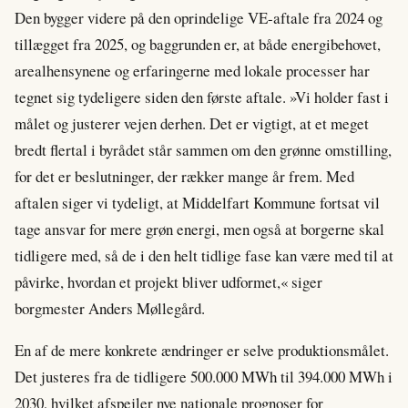
Den bygger videre på den oprindelige VE-aftale fra 2024 og
tillægget fra 2025, og baggrunden er, at både energibehovet,
arealhensynene og erfaringerne med lokale processer har
tegnet sig tydeligere siden den første aftale. »Vi holder fast i
målet og justerer vejen derhen. Det er vigtigt, at et meget
bredt flertal i byrådet står sammen om den grønne omstilling,
for det er beslutninger, der rækker mange år frem. Med
aftalen siger vi tydeligt, at Middelfart Kommune fortsat vil
tage ansvar for mere grøn energi, men også at borgerne skal
tidligere med, så de i den helt tidlige fase kan være med til at
påvirke, hvordan et projekt bliver udformet,« siger
borgmester Anders Møllegård.
En af de mere konkrete ændringer er selve produktionsmålet.
Det justeres fra de tidligere 500.000 MWh til 394.000 MWh i
2030, hvilket afspejler nye nationale prognoser for