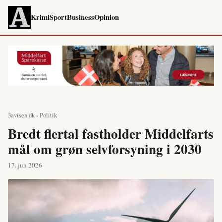
Krimi
Sport
Business
Opinion
3avisen.dk
›
Politik
Bredt flertal fastholder Middelfarts
mål om grøn selvforsyning i 2030
17. jun 2026