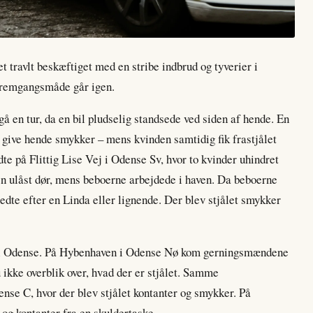
t travlt beskæftiget med en stribe indbrud og tyverier i
fremgangsmåde går igen.
å en tur, da en bil pludselig standsede ved siden af hende. En
t give hende smykker – mens kvinden samtidig fik frastjålet
te på Flittig Lise Vej i Odense Sv, hvor to kvinder uhindret
en ulåst dør, mens beboerne arbejdede i haven. Da beboerne
ledte efter en Linda eller lignende. Der blev stjålet smykker
t i Odense. På Hybenhaven i Odense Nø kom gerningsmændene
 ikke overblik over, hvad der er stjålet. Samme
nse C, hvor der blev stjålet kontanter og smykker. På
og kontanter fra en skuldertaske.