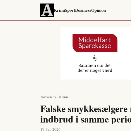
Krimi
Sport
Business
Opinion
3avisen.dk
›
Krimi
Falske smykkesælgere n
indbrud i samme peri
17. jun 2026