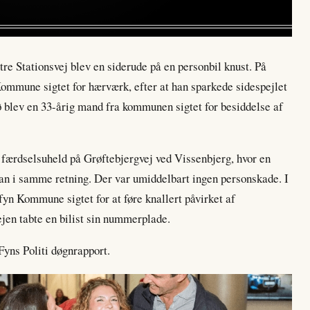
tre Stationsvej blev en siderude på en personbil knust. På
mmune sigtet for hærværk, efter at han sparkede sidespejlet
ø blev en 33-årig mand fra kommunen sigtet for besiddelse af
t færdselsuheld på Grøftebjergvej ved Vissenbjerg, hvor en
oran i samme retning. Der var umiddelbart ingen personskade. I
yn Kommune sigtet for at føre knallert påvirket af
jen tabte en bilist sin nummerplade.
Fyns Politi døgnrapport.