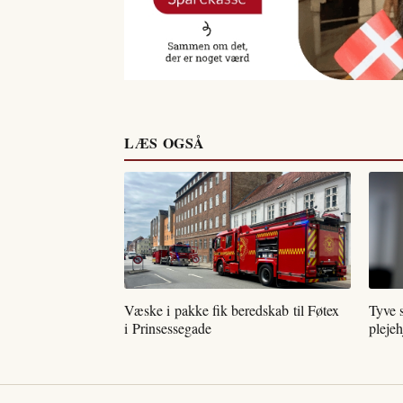
LÆS OGSÅ
Væske i pakke fik beredskab til Føtex
Tyve 
i Prinsessegade
pleje