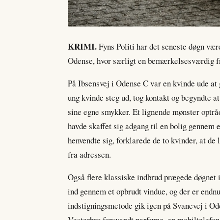
KRIMI.
Fyns Politi har det seneste døgn være
Odense, hvor særligt en bemærkelsesværdig 
På Ibsensvej i Odense C var en kvinde ude at g
ung kvinde steg ud, tog kontakt og begyndte a
sine egne smykker. Et lignende mønster optråd
havde skaffet sig adgang til en bolig gennem 
henvendte sig, forklarede de to kvinder, at de 
fra adressen.
Også flere klassiske indbrud prægede døgne
ind gennem et opbrudt vindue, og der er endnu
indstigningsmetode gik igen på Svanevej i Ode
Vesterbro forsvandt parfume, en mobiltelefon 