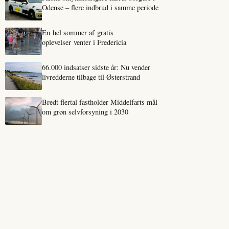
Odense – flere indbrud i samme periode
En hel sommer af gratis
oplevelser venter i Fredericia
66.000 indsatser sidste år: Nu vender
livredderne tilbage til Østerstrand
Bredt flertal fastholder Middelfarts mål
om grøn selvforsyning i 2030