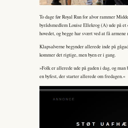
To dage før Royal Run for alvor rammer Midd
byrådsmedlem Louise Ellekrog (A) ude på et 
hovedet, og begge har svært ved at få armene 
Klapsalverne begynder allerede inde på gågad
kommer det rigtige, men byen er i gang.
»Folk er allerede ude på gaden i dag, og man b
en byfest, der starter allerede om fredagen.«