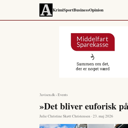
Krimi
Sport
Business
Opinion
3avisen.dk
›
Events
»Det bliver euforisk 
Julie Christine Skøtt Christensen · 23. maj 2026