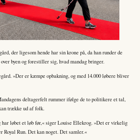
rd, der ligesom hende har sin krone på, da han runder de
over byen og forestiller sig, hvad mandag bringer.
egård. »Der er kæmpe opbakning, og med 14.000 løbere bliver
Mandagens deltagerfelt rummer ifølge de to politikere et tal,
kan trække ud af folk.
 har løbet et løb før,« siger Louise Ellekrog. »Det er virkelig
t er Royal Run. Det kan noget. Det samler.«