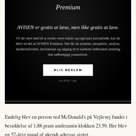
Endelig blev en person ved McDonald's på Vejlevej fundet i
besiddelse af 1,88 gram amfetamin klokken 23.59. Her blev
en 57-årig mand af ukendt adresse sigtet.