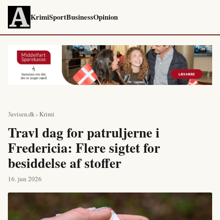
Krimi
Sport
Business
Opinion
3avisen.dk
›
Krimi
Travl dag for patruljerne i
Fredericia: Flere sigtet for
besiddelse af stoffer
16. jun 2026