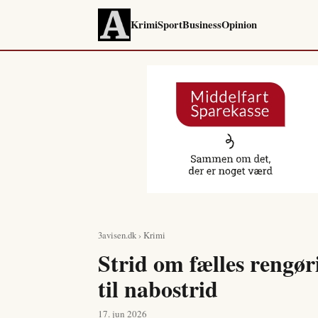
Krimi
Sport
Business
Opinion
3avisen.dk
›
Krimi
Strid om fælles rengøri
til nabostrid
17. jun 2026