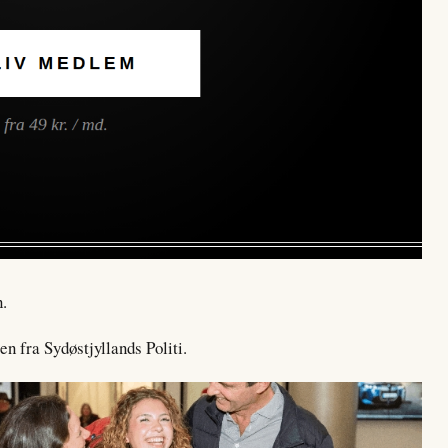
n.
n fra Sydøstjyllands Politi.