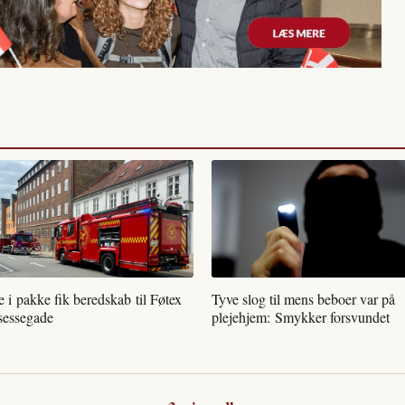
 i pakke fik beredskab til Føtex
Tyve slog til mens beboer var på
nsessegade
plejehjem: Smykker forsvundet