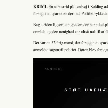
KRIMI.
En nabostrid på Tvedvej i Kolding ud
forsøgte at sparke en dør ind. Politiet rykked
Bag striden ligger uenigheder, der har stået p
område, og den uenighed var altså nok til at få
Det var en 52-årig mand, der forsøgte at spar
anmeldte sagen til politiet. Døren blev forsøg