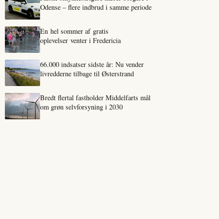
Odense – flere indbrud i samme periode
En hel sommer af gratis
oplevelser venter i Fredericia
66.000 indsatser sidste år: Nu vender
livredderne tilbage til Østerstrand
Bredt flertal fastholder Middelfarts mål
om grøn selvforsyning i 2030