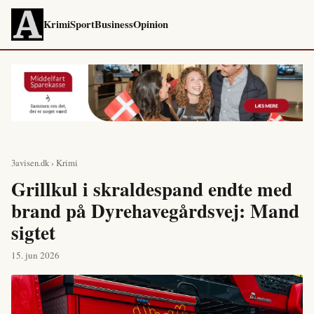
Krimi
Sport
Business
Opinion
3avisen.dk
›
Krimi
Grillkul i skraldespand endte med
brand på Dyrehavegårdsvej: Mand
sigtet
15. jun 2026