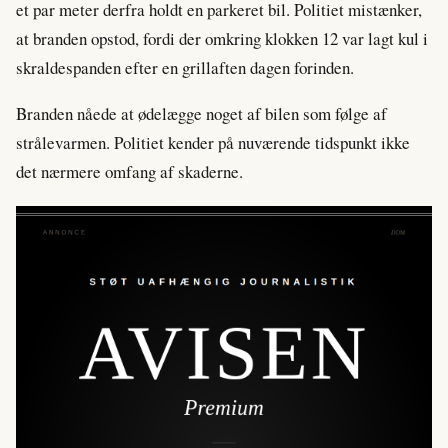
et par meter derfra holdt en parkeret bil. Politiet mistænker,
at branden opstod, fordi der omkring klokken 12 var lagt kul i
skraldespanden efter en grillaften dagen forinden.
Branden nåede at ødelægge noget af bilen som følge af
strålevarmen. Politiet kender på nuværende tidspunkt ikke
det nærmere omfang af skaderne.