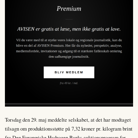
Torsdag den 29. maj meddelte selskabet, at det har modtaget
tilsagn om produktionsstøtte på 7,32 kroner pr. kilogram brint
fra Den Europæiske Hydrogen Banks auktionsprogram for