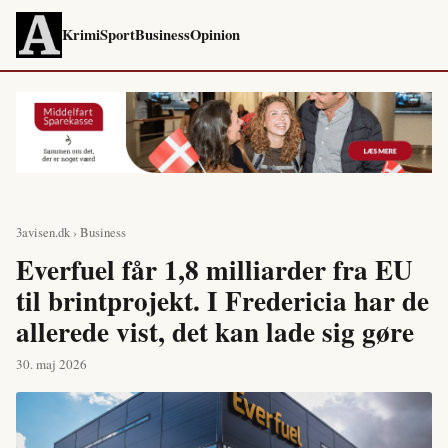
Krimi
Sport
Business
Opinion
3avisen.dk
›
Business
Everfuel får 1,8 milliarder fra EU
til brintprojekt. I Fredericia har de
allerede vist, det kan lade sig gøre
30. maj 2026