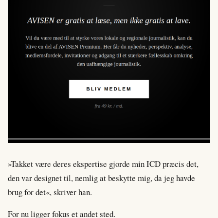
»Takket være deres ekspertise gjorde min ICD præcis det,
den var designet til, nemlig at beskytte mig, da jeg havde
brug for det«, skriver han.
For nu ligger fokus et andet sted.