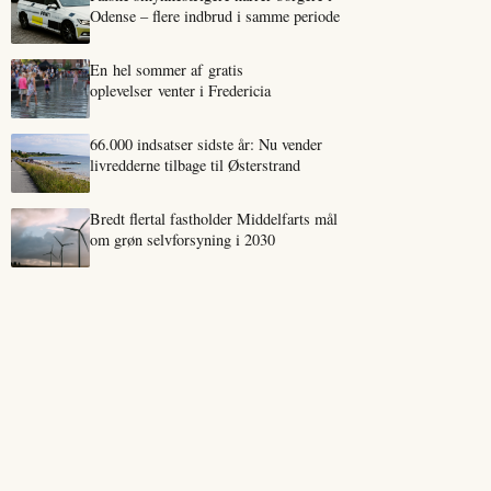
Odense – flere indbrud i samme periode
En hel sommer af gratis
oplevelser venter i Fredericia
66.000 indsatser sidste år: Nu vender
livredderne tilbage til Østerstrand
Bredt flertal fastholder Middelfarts mål
om grøn selvforsyning i 2030