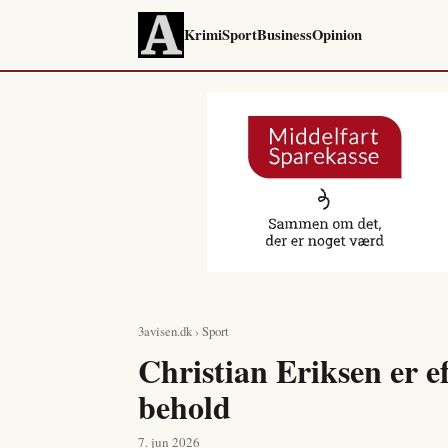
Krimi
Sport
Business
Opinion
3avisen.dk
›
Sport
Christian Eriksen er 
behold
7. jun 2026