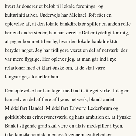
hvert år donerer et beløb til lokale forenings- og
kulturinitiativer. Undervejs har Michael Toft fået en
oplevelse af, at den lokale bankdirektør spiller en anden rolle
her end andre steder, han har været. »Det er tydeligt for mig,
at jeg er kommet til en by, hvor den lokale bankdirektør
betyder noget. Jeg har tidligere været en del af netværk, der
var mere flygtige. Her oplever jeg, at man går ind i nye
relationer med et klart ønske om, at de skal være
langvarige,« fortæller han.
Den oplevelse har han taget med ind i sit eget virke. I dag er
han selv en del af flere af byens netværk, blandt andet
Middelfart Handel, Middelfart Erhverv, Lederforum og
golfklubbens erhvervsnetværk, og hans ambition er, at Fynske
Bank i stigende grad skal være en aktiv medspiller i byen,
ikke kun økonomisk, men også gennem synlighed og