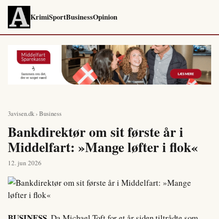
Krimi
Sport
Business
Opinion
3avisen.dk
›
Business
Bankdirektør om sit første år i
Middelfart: »Mange løfter i flok«
12. jun 2026
BUSINESS.
Da Michael Toft for et år siden tiltrådte som