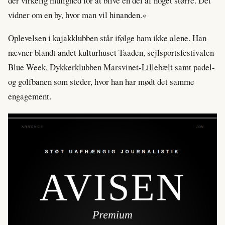
der virkelig mulighed for at blive en del af noget større. Det
vidner om en by, hvor man vil hinanden.«
Oplevelsen i kajakklubben står ifølge ham ikke alene. Han
nævner blandt andet kulturhuset Taaden, sejlsportsfestivalen
Blue Week, Dykkerklubben Marsvinet-Lillebælt samt padel-
og golfbanen som steder, hvor han har mødt det samme
engagement.