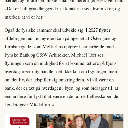
nærhed og relationer, mister man sin berettigelse,« siger han.
»Det er helt grundlæggende, at kunderne ved, hvem vi er, og
mærker, at vi er her.«
Også de fysiske rammer skal udvikle sig. I 2027 flytter
afdelingen ind i en ny ejendom på hjørnet af Østergade og
Jernbanegade, som Melfarhus opfører i samarbejde med
Fynske Bank og C&W Arkitekter. Michael Toft ser
flytningen som en mulighed for at komme tættere på byens
hverdag. »For mig handler det ikke kun om bygninger, men
om det liv, der udspiller sig omkring dem. Vi vil være en
bank, der er tæt på hverdagen i byen, og som bidrager til, at
endnu flere får lyst til at være en del af de fællesskaber, der
kendetegner Middelfart.«