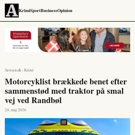
Krimi
Sport
Business
Opinion
3avisen.dk
›
Krimi
Motorcyklist brækkede benet efter
sammenstød med traktor på smal
vej ved Randbøl
24. maj 2026